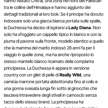
hanno visitato Chitral, una zona nel nord del Pakistan
tra le colline dell'Himalaya e hanno aggiunto dei
dettagli tradizionali al loro look. Se il principe ha dovuto
indossare solo una giacca bianca portata sulle spalle,
la Duchessa ha deciso di ispirarsi a
Lady Diana
. Non
solo ha sfoggiato un cappello tipico in bianco e con la
piuma di pavone sulla fronte, modello identico a quello
che la mamma del marito indossò 28 anni fa per il
viaggio in quelle zone, ma ha anche riproposto lo
stesso mantello bianco ricamato della compianta
principessa. La Duchessa è appara in versione
country con un gilet di pelle di
Really Wild
, una
camicia marrone portata abbottonata fino al collo e
una gonna svasata lunga fin sotto al ginocchio che
lasciava intravedere degli stivali in camoscio senza
tacco dello stesso brand. La principessa ha