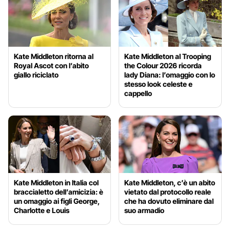
Kate Middleton ritorna al
Kate Middleton al Trooping
Royal Ascot con l’abito
the Colour 2026 ricorda
giallo riciclato
lady Diana: l’omaggio con lo
stesso look celeste e
cappello
Kate Middleton in Italia col
Kate Middleton, c’è un abito
braccialetto dell’amicizia: è
vietato dal protocollo reale
un omaggio ai figli George,
che ha dovuto eliminare dal
Charlotte e Louis
suo armadio