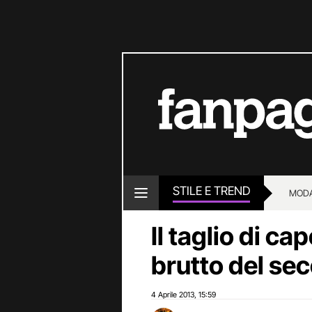
STILE E TREND
MOD
Il taglio di cap
brutto del sec
4 Aprile 2013
15:59
,