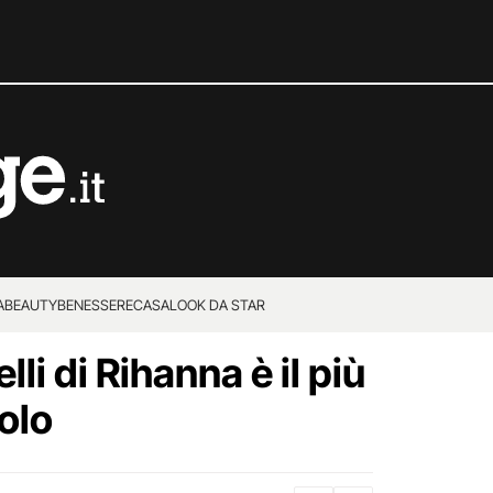
A
BEAUTY
BENESSERE
CASA
LOOK DA STAR
elli di Rihanna è il più
olo