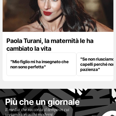
Paola Turani, la maternità le ha
cambiato la vita
"Se non riusciamo a
"Mio figlio mi ha insegnato che
capelli perché non
non sono perfetta"
pazienza"
Più che un giornale
Il media che racconta il tempo in cui
viviamo con occhi moderni