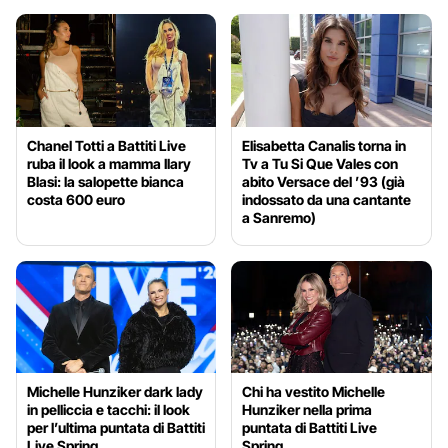
Chanel Totti a Battiti Live
Elisabetta Canalis torna in
ruba il look a mamma Ilary
Tv a Tu Si Que Vales con
Blasi: la salopette bianca
abito Versace del ’93 (già
costa 600 euro
indossato da una cantante
a Sanremo)
Michelle Hunziker dark lady
Chi ha vestito Michelle
in pelliccia e tacchi: il look
Hunziker nella prima
per l’ultima puntata di Battiti
puntata di Battiti Live
Live Spring
Spring