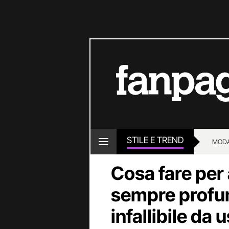
STILE E TREND
MOD
Cosa fare per
sempre profu
infallibile da 