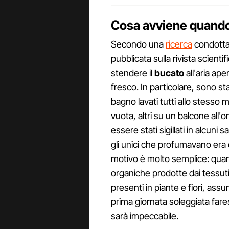
Cosa avviene quando 
Secondo una
ricerca
condotta 
pubblicata sulla rivista scien
stendere il
bucato
all'aria ape
fresco. In particolare, sono stat
bagno lavati tutti allo stesso 
vuota, altri su un balcone all'o
essere stati sigillati in alcuni s
gli unici che profumavano era qu
motivo è molto semplice: quand
organiche prodotte dai tessu
presenti in piante e fiori, as
prima giornata soleggiata fares
sarà impeccabile.