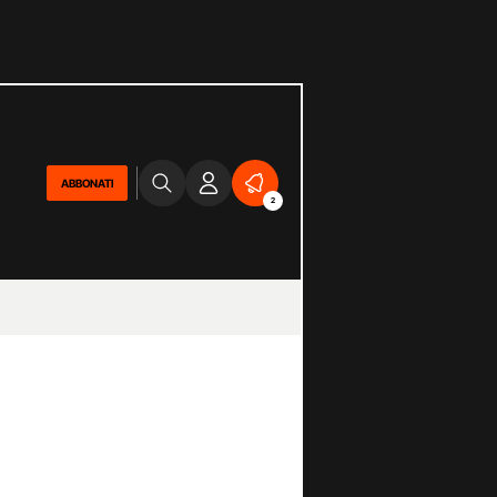
ABBONATI
2