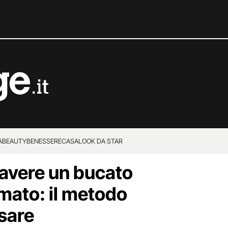
A
BEAUTY
BENESSERE
CASA
LOOK DA STAR
 avere un bucato
mato: il metodo
usare