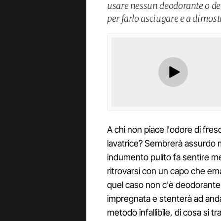
usare nessun deodorante o dete
per farlo asciugare e a dimost
A chi non piace l'odore di fres
lavatrice? Sembrerà assurdo m
indumento pulito fa sentire megl
ritrovarsi con un capo che ema
quel caso non c'è deodorante
impregnata e stenterà ad anda
metodo infallibile, di cosa si t