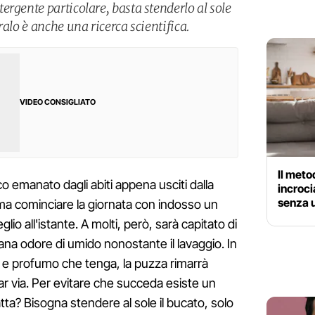
rgente particolare, basta stenderlo al sole
ralo è anche una ricerca scientifica.
VIDEO CONSIGLIATO
Il meto
co emanato dagli abiti appena usciti dalla
incroci
senza u
a cominciare la giornata con indosso un
io all'istante. A molti, però, sarà capitato di
na odore di umido nonostante il lavaggio. In
 e profumo che tenga, la puzza rimarrà
r via. Per evitare che succeda esiste un
ratta? Bisogna stendere al sole il bucato, solo