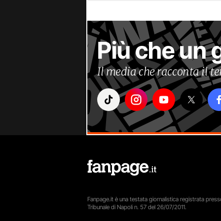
Più che un 
Il media che racconta il 
Fanpage.it è una testata giornalistica registrata presso
Tribunale di Napoli n. 57 del 26/07/2011.