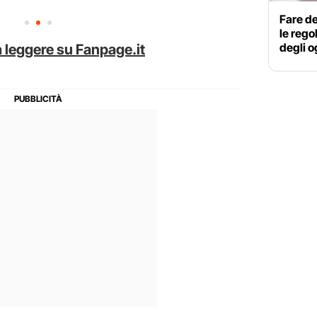
Fare de
le rego
degli o
 leggere su Fanpage.it