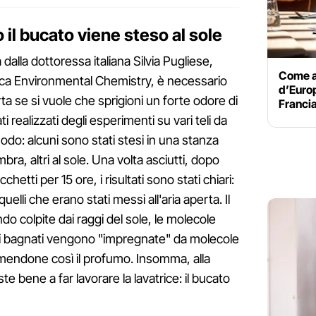
il bucato viene steso al sole
dalla dottoressa italiana Silvia Pugliese,
Come a
tifica Environmental Chemistry, è necessario
d’Europ
rta se si vuole che sprigioni un forte odore di
Francia
i realizzati degli esperimenti su vari teli da
modo: alcuni sono stati stesi in una stanza
mbra, altri al sole. Una volta asciutti, dopo
acchetti per 15 ore, i risultati sono stati chiari:
elli che erano stati messi all'aria aperta. Il
o colpite dai raggi del sole, le molecole
ti bagnati vengono "impregnate" da molecole
sumendone così il profumo. Insomma, alla
te bene a far lavorare la lavatrice: il bucato