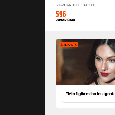
CASA
NEWS
STUDI E RICERCHE
596
CONDIVISIONI
INTERVISTA
"Mio figlio mi ha insegnat