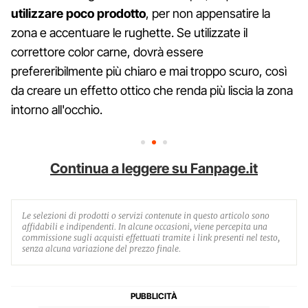
utilizzare poco prodotto
, per non appensatire la
zona e accentuare le rughette. Se utilizzate il
correttore color carne, dovrà essere
prefereribilmente più chiaro e mai troppo scuro, così
da creare un effetto ottico che renda più liscia la zona
intorno all'occhio.
Continua a leggere su Fanpage.it
Le selezioni di prodotti o servizi contenute in questo articolo sono
affidabili e indipendenti. In alcune occasioni, viene percepita una
commissione sugli acquisti effettuati tramite i link presenti nel testo,
senza alcuna variazione del prezzo finale.