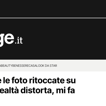
A
BEAUTY
BENESSERE
CASA
LOOK DA STAR
le foto ritoccate su
altà distorta, mi fa