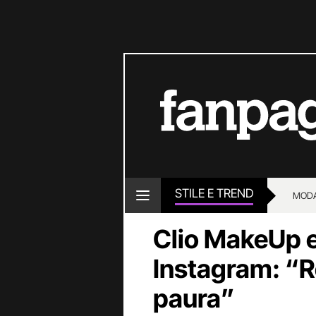
STILE E TREND
MOD
Clio MakeUp e 
Instagram: “Re
paura”