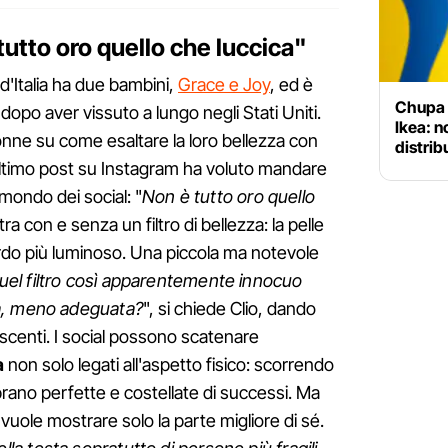
utto oro quello che luccica"
d'Italia ha due bambini,
Grace e Joy
, ed è
Chupa 
 dopo aver vissuto a lungo negli Stati Uniti.
Ikea: n
onne su come esaltare la loro bellezza con
distrib
ultimo post su Instagram ha voluto mandare
ondo dei social: "
Non è tutto oro quello
tra con e senza un filtro di bellezza: la pelle
rdo più luminoso. Una piccola ma notevole
el filtro così apparentemente innocuo
a, meno adeguata?
", si chiede Clio, dando
escenti. I social possono scatenare
a
non solo legati all'aspetto fisico: scorrendo
embrano perfette e costellate di successi. Ma
uole mostrare solo la parte migliore di sé.