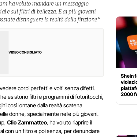
agram ha voluto mandare un messaggio
 e sui filtri di bellezza. E ai più giovani
ossiate distinguere la realtà dalla finzione”
VIDEO CONSIGLIATO
Shein f
violazi
piattaf
edere corpi perfetti e volti senza difetti.
2000 f
 esistono filtri e programmi di fotoritocchi,
ini così lontane dalla realtà scatena
lle donne, specialmente nelle più giovani.
-up,
Clio Zammatteo
, ha voluto riaprire il
cial con un filtro e poi senza, per denunciare