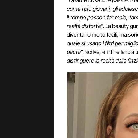
"
Quante cose che passano nell
come i più giovani, gli adolesce
il tempo posson far male, tan
realtà distorte
". La beauty gur
diventano molto facili, ma sono
quale si usano i filtri per migli
paura
", scrive, e infine lancia 
distinguere la realtà dalla finz