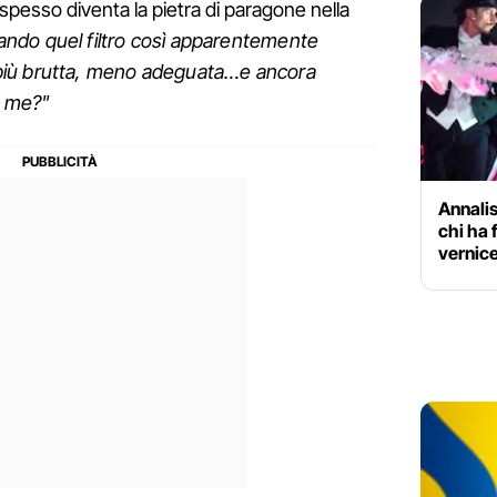
 spesso diventa la pietra di paragone nella
ndo quel filtro così apparentemente
più brutta, meno adeguata…e ancora
i me?"
Annalis
chi ha 
vernice