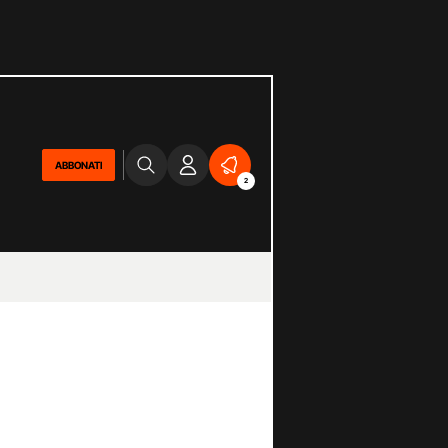
ABBONATI
2