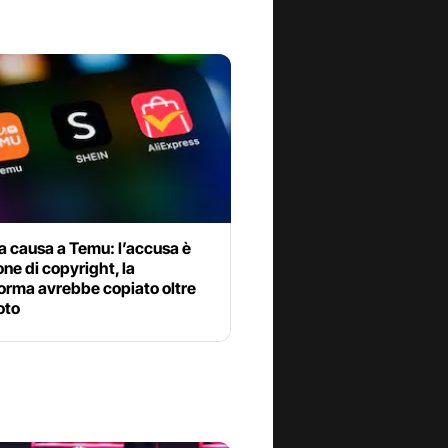
a causa a Temu: l’accusa è
one di copyright, la
orma avrebbe copiato oltre
oto