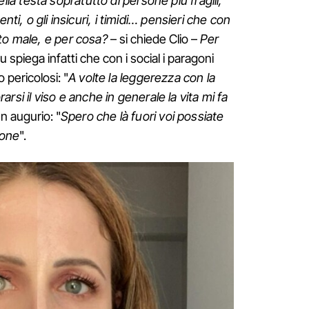
a testa sopratutto di persone più fragili,
nti, o gli insicuri, i timidi… pensieri che con
to male, e per cosa?
– si chiede Clio –
Per
u spiega infatti che con i social i paragoni
 pericolosi: "
A volte la leggerezza con la
orarsi il viso e anche in generale la vita mi fa
un augurio: "
Spero che là fuori voi possiate
ione
".