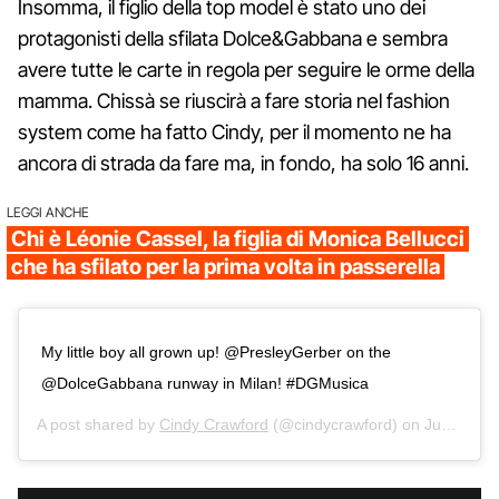
Insomma, il figlio della top model è stato uno dei
protagonisti della sfilata Dolce&Gabbana e sembra
avere tutte le carte in regola per seguire le orme della
mamma. Chissà se riuscirà a fare storia nel fashion
system come ha fatto Cindy, per il momento ne ha
ancora di strada da fare ma, in fondo, ha solo 16 anni.
LEGGI ANCHE
Chi è Léonie Cassel, la figlia di Monica Bellucci
che ha sfilato per la prima volta in passerella
My little boy all grown up! @PresleyGerber on the
@DolceGabbana runway in Milan! #DGMusica
A post shared by
Cindy Crawford
(@cindycrawford) on
Jun 18, 2016 at 11:58am PDT