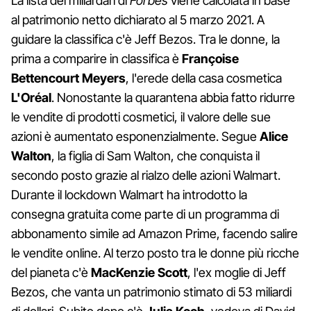
La lista dei miliardari di
Forbes
viene calcolata in base
al patrimonio netto dichiarato al 5 marzo 2021. A
guidare la classifica c'è Jeff Bezos. Tra le donne, la
prima a comparire in classifica è
Françoise
Bettencourt Meyers
, l'erede della casa cosmetica
L'Oréal
. Nonostante la quarantena abbia fatto ridurre
le vendite di prodotti cosmetici, il valore delle sue
azioni è aumentato esponenzialmente. Segue
Alice
Walton
, la figlia di Sam Walton, che conquista il
secondo posto grazie al rialzo delle azioni Walmart.
Durante il lockdown Walmart ha introdotto la
consegna gratuita come parte di un programma di
abbonamento simile ad Amazon Prime, facendo salire
le vendite online. Al terzo posto tra le donne più ricche
del pianeta c'è
MacKenzie Scott
, l'ex moglie di Jeff
Bezos, che vanta un patrimonio stimato di 53 miliardi