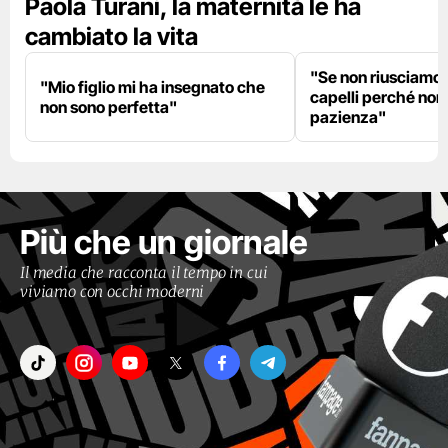
Paola Turani, la maternità le ha
cambiato la vita
"Se non riusciamo a
"Mio figlio mi ha insegnato che
capelli perché non
non sono perfetta"
pazienza"
Più che un giornale
Il media che racconta il tempo in cui
viviamo con occhi moderni