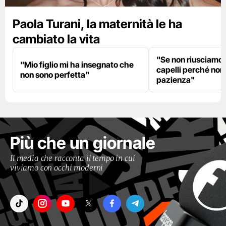
Paola Turani, la maternità le ha
cambiato la vita
"Se non riusciamo a
"Mio figlio mi ha insegnato che
capelli perché non
non sono perfetta"
pazienza"
Più che un giornale
Il media che racconta il tempo in cui
viviamo con occhi moderni