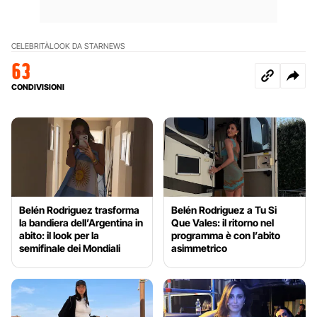
CELEBRITÀ
LOOK DA STAR
NEWS
63
CONDIVISIONI
Belén Rodriguez trasforma
Belén Rodriguez a Tu Si
la bandiera dell’Argentina in
Que Vales: il ritorno nel
abito: il look per la
programma è con l’abito
semifinale dei Mondiali
asimmetrico