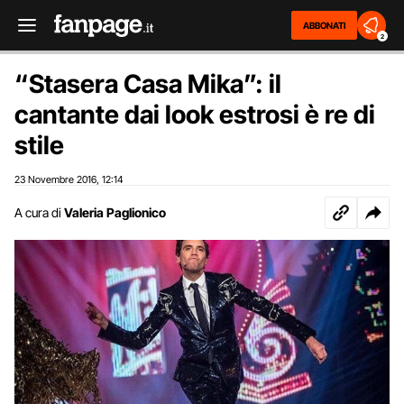
ABBONATI
2
“Stasera Casa Mika”: il
cantante dai look estrosi è re di
stile
23 Novembre 2016
12:14
,
A cura di
Valeria Paglionico