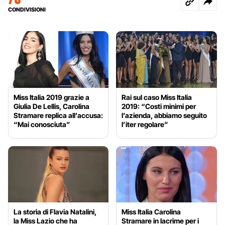
CONDIVISIONI
Miss Italia 2019 grazie a
Rai sul caso Miss Italia
Giulia De Lellis, Carolina
2019: “Costi minimi per
Stramare replica all’accusa:
l’azienda, abbiamo seguito
“Mai conosciuta”
l’iter regolare”
La storia di Flavia Natalini,
Miss Italia Carolina
la Miss Lazio che ha
Stramare in lacrime per i