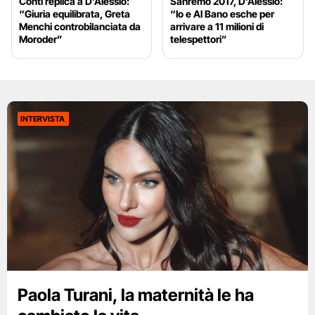
Conti replica a D’Alessio:
Sanremo 2017, D’Alessio:
“Giuria equilibrata, Greta
“Io e Al Bano esche per
Menchi controbilanciata da
arrivare a 11 milioni di
Moroder”
telespettori”
INTERVISTA
Paola Turani, la maternità le ha