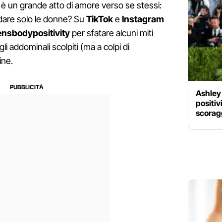
à è un grande atto di amore verso se stessi:
dare solo le donne? Su
TikTok
e
Instagram
nsbodypositivity
per sfatare alcuni miti
li addominali scolpiti (ma a colpi di
ine.
Ashley
positiv
scoragg