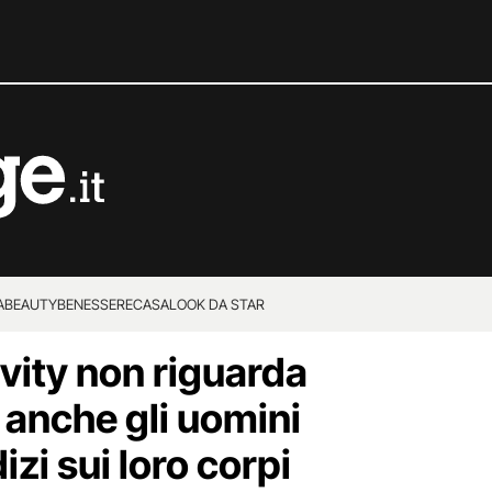
A
BEAUTY
BENESSERE
CASA
LOOK DA STAR
vity non riguarda
 anche gli uomini
izi sui loro corpi