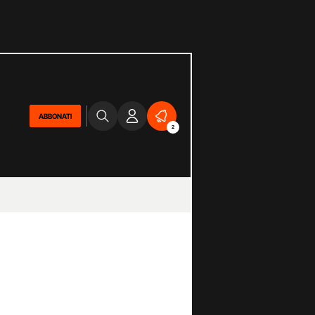
ABBONATI
2