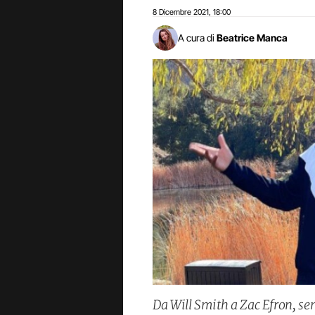
8 Dicembre 2021
18:00
,
A cura di
Beatrice Manca
Da Will Smith a Zac Efron, se