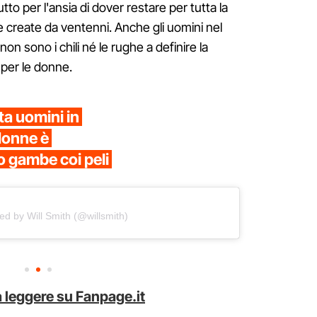
tto per l'ansia di dover restare per tutta la
ive create da ventenni. Anche gli uomini nel
 sono i chili né le rughe a definire la
 per le donne.
ta uomini in
 donne è
o gambe coi peli
ed by Will Smith (@willsmith)
 leggere su Fanpage.it