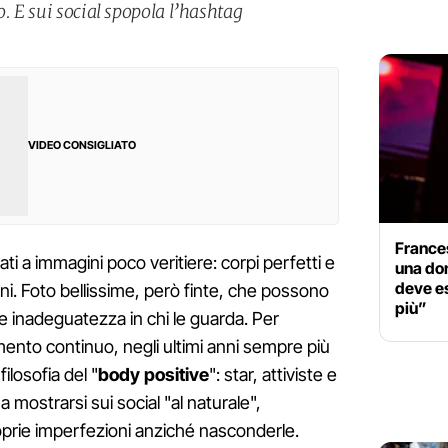
o. E sui social spopola l’hashtag
VIDEO CONSIGLIATO
France
ati a immagini poco veritiere: corpi perfetti e
una do
deve es
oni. Foto bellissime, però finte, che possono
più”
e inadeguatezza in chi le guarda. Per
nto continuo, negli ultimi anni sempre più
ilosofia del "
body positive
": star, attiviste e
mostrarsi sui social "al naturale",
oprie imperfezioni anziché nasconderle.