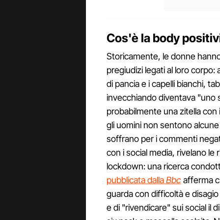
Cos'è la body positiv
Storicamente, le donne hanno 
pregiudizi legati al loro corpo:
di pancia e i capelli bianchi, t
invecchiando diventava "uno 
probabilmente una zitella con i
gli uomini non sentono alcune 
soffrano per i commenti negativi
con i social media, rivelano le 
lockdown: una ricerca condott
pubblicata dalla
Bbc
afferma ch
guarda con difficoltà e disagio
e di "rivendicare" sui social il