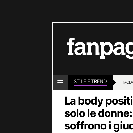
STILE E TREND
MOD
La body positi
solo le donne:
soffrono i giud