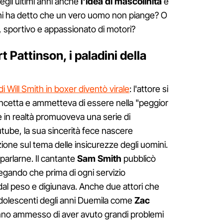
egli ultimi anni anche
l'idea di mascolinità
è
chi ha detto che un vero uomo non piange? O
sportivo e appassionato di motori?
 Pattinson, i paladini della
di Will Smith in boxer diventò virale
: l'attore si
ancetta e ammetteva di essere nella "peggior
e in realtà promuoveva una serie di
tube, la sua sincerità fece nascere
one sul tema delle insicurezze degli uomini.
 parlarne. Il cantante
Sam Smith
pubblicò
gando che prima di ogni servizio
dal peso e digiunava. Anche due attori che
adolescenti degli anni Duemila come
Zac
no ammesso di aver avuto grandi problemi