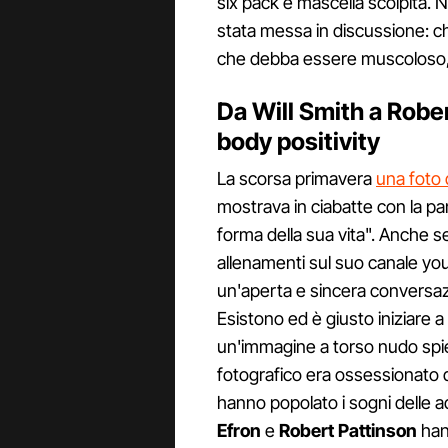
six pack e mascella scolpita. N
stata messa in discussione: 
che debba essere muscoloso, 
Da Will Smith a Robert
body positivity
La scorsa primavera
una foto 
mostrava in ciabatte con la p
forma della sua vita". Anche s
allenamenti sul suo canale you
un'aperta e sincera conversazi
Esistono ed è giusto iniziare a
un'immagine a torso nudo spie
fotografico era ossessionato 
hanno popolato i sogni delle 
Efron
e
Robert Pattinson
han