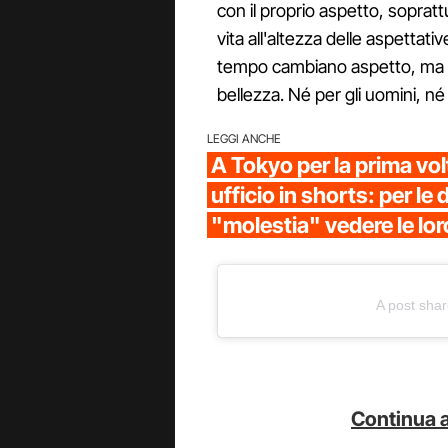
con il proprio aspetto, soprattu
vita all'altezza delle aspettat
tempo cambiano aspetto, ma non
bellezza. Né per gli uomini, né
LEGGI ANCHE
A Tokyo per la prima vol
ufficio in shorts: per le
"molestia" vedere le lor
A post shar
Continua a