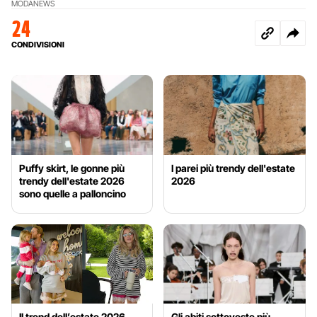
MODA
NEWS
24
CONDIVISIONI
Puffy skirt, le gonne più
I parei più trendy dell'estate
trendy dell'estate 2026
2026
sono quelle a palloncino
Il trend dell’estate 2026
Gli abiti sottoveste più