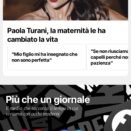
Paola Turani, la maternità le ha
cambiato la vita
"Se non riusciamo a
"Mio figlio mi ha insegnato che
capelli perché non
non sono perfetta"
pazienza"
Più che un giornale
Il media che racconta il tempo in cui
viviamo con occhi moderni