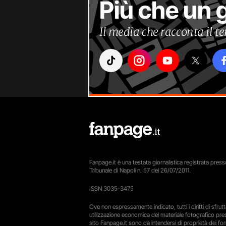
Più che un 
Il media che racconta il 
Fanpage.it è una testata giornalistica registrata presso
Tribunale di Napoli n. 57 del 26/07/2011.
ISSN 3035-3475
Ove non espressamente indicato, tutti i diritti di sfru
utilizzazione economica del materiale fotografico pre
sito Fanpage.it sono da intendersi di proprietà dei forn