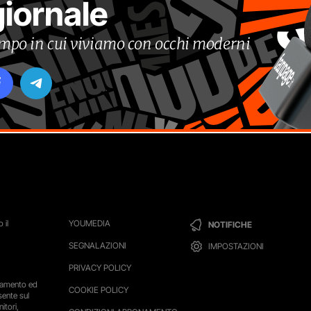
giornale
tempo in cui viviamo con occhi moderni
 il
YOUMEDIA
NOTIFICHE
SEGNALAZIONI
IMPOSTAZIONI
PRIVACY POLICY
ttamento ed
COOKIE POLICY
sente sul
itori,