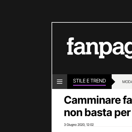
STILE E TREND
MOD
Camminare fa 
non basta per
3 Giugno 2020
12:02
,