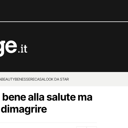
A
BEAUTY
BENESSERE
CASA
LOOK DA STAR
bene alla salute ma
 dimagrire