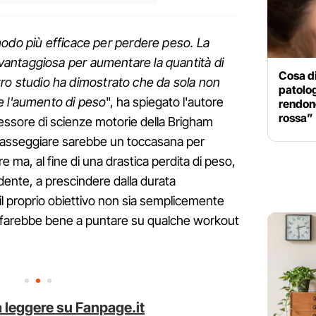
modo più efficace per perdere peso. La
antaggiosa per aumentare la quantità di
Cosa di
ostro studio ha dimostrato che da sola non
patolog
e l'aumento di peso
", ha spiegato l'autore
rendono
rossa”
fessore di scienze motorie della Brigham
passeggiare sarebbe un toccasana per
re ma, al fine di una drastica perdita di peso,
dente, a prescindere dalla durata
il proprio obiettivo non sia semplicemente
 si farebbe bene a puntare su qualche workout
 leggere su Fanpage.it