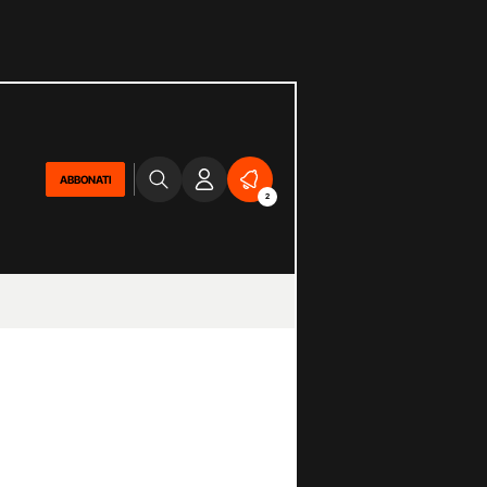
ABBONATI
2