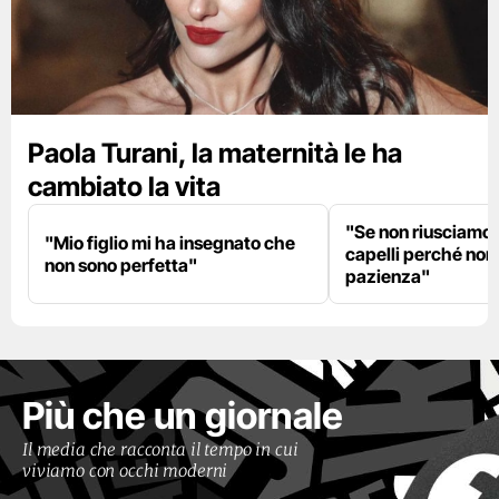
Paola Turani, la maternità le ha
cambiato la vita
"Se non riusciamo a
"Mio figlio mi ha insegnato che
capelli perché non
non sono perfetta"
pazienza"
Più che un giornale
Il media che racconta il tempo in cui
viviamo con occhi moderni