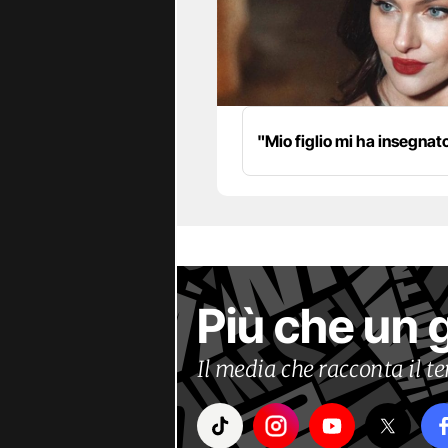
"Mio figlio mi ha insegnat
Più che un 
Il media che racconta il 