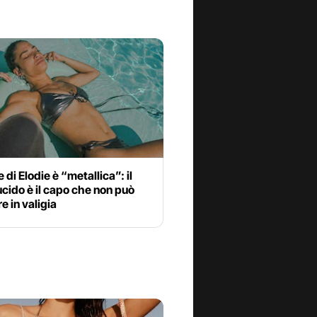
e di Elodie è “metallica”: il
lucido è il capo che non può
 in valigia