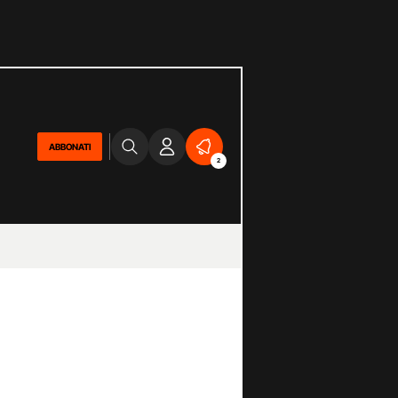
ABBONATI
2