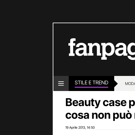
STILE E TREND
MOD
Beauty case p
cosa non può
19 Aprile 2013
14:50
,