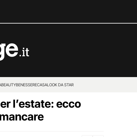
A
BEAUTY
BENESSERE
CASA
LOOK DA STAR
er l’estate: ecco
 mancare