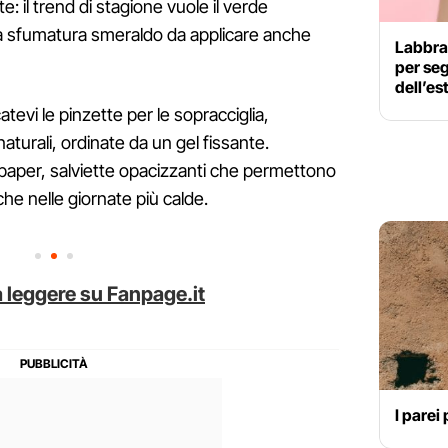
e: il trend di stagione vuole il verde
na sfumatura smeraldo da applicare anche
Labbra 
per seg
dell’es
tevi le pinzette per le sopracciglia,
aturali, ordinate da un gel fissante.
 paper, salviette opacizzanti che permettono
nche nelle giornate più calde.
 leggere su Fanpage.it
I parei